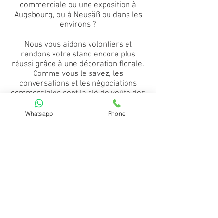
commerciale ou une exposition à
Augsbourg, ou à Neusäß ou dans les
environs ?
Nous vous aidons volontiers et
rendons votre stand encore plus
réussi grâce à une décoration florale.
Comme vous le savez, les
conversations et les négociations
commerciales sont la clé de voûte des
foires et expositions. Laissez les fleurs
parler d'elles-mêmes et donnez à
Whatsapp
Phone
votre salon une apparence
professionnelle et chaleureuse.
N'hésitez pas et demandez dès à
présent un devis.