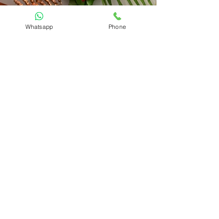
45€ - Red Dream
Whatsapp
Phone
La fête des mères. Une fois par
an vient le jour où il est temps
de dire merci À notre chère
maman pour tout ce qu'elle fait
et a fait pour nous.
Exprimez votre gratitude en
ajoutant un mot personnalisé
sur une cart accompagnée d'un
superbe arrangement floral.
Offrez à votre mère une un
bouquet frais et plein de
fantaisie.
N'hésitez pas à sélectionner des