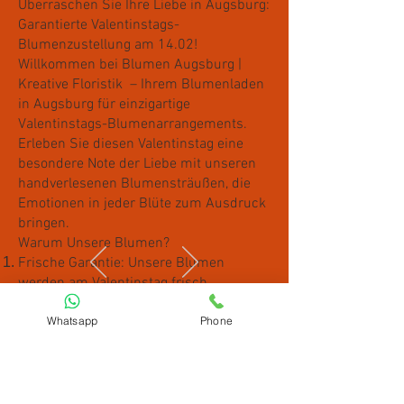
Überraschen Sie Ihre Liebe in Augsburg:
Garantierte Valentinstags-
Blumenzustellung am 14.02!
Willkommen bei Blumen Augsburg |
Kreative Floristik – Ihrem Blumenladen
in Augsburg für einzigartige
Valentinstags-Blumenarrangements.
Erleben Sie diesen Valentinstag eine
besondere Note der Liebe mit unseren
handverlesenen Blumensträußen, die
Emotionen in jeder Blüte zum Ausdruck
bringen.
Warum Unsere Blumen?
Frische Garantie: Unsere Blumen
werden am Valentinstag frisch
ausgewählt und liebevoll arrangiert, um
Whatsapp
Phone
höchste Qualität zu gewährleisten.
Exklusive Designs: Jeder unserer
Sträuße ist ein Unikat, kreiert von
erfahrenen Floristen, um Ihre Liebe auf
einzigartige Weise auszudrücken.